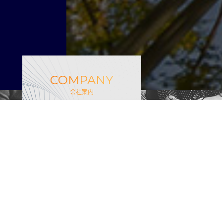
COMPANY
会社案内
私たち、NDSGroupは常にク
ライアント様と消費者様との
間に架け橋として存在してお
り、確かなサービスを今まで
に無い価値観で、皆様の想像
を遥かに超えるソリューショ
ンを提供し続けます。